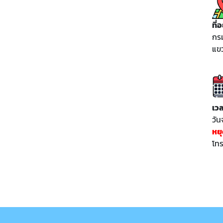
ที่อย
กร
แขว
เว
วัน
หย
โทร